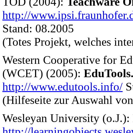
TOD (2004):
Teachware O
http://www.ipsi.fraunhofer.
Stand: 08.2005
(Totes Projekt, welches inte
Western Cooperative for E
(WCET) (2005):
EduTools
http://www.edutools.info/
S
(Hilfeseite zur Auswahl von
Wesleyan University (o.J.):
http://learningobjects.wesl