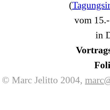
(
Tagungsi
vom 15.-
in 
Vortrag
Fol
© Marc Jelitto 2004,
marc@